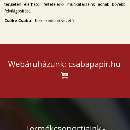
területén elérhető, feltételeiről munkatársaink adnak bővebb
felvilágosítást.
Csőke Csaba
- Kereskedelmi vezető
Webáruházunk: csabapapir.hu
Termékcsoportjaink -