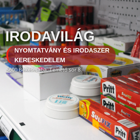
IRODAVILÁG
NYOMTATVÁNY ÉS IRODASZER
KERESKEDELEM
5600 Békéscsaba, Temető sor 8.