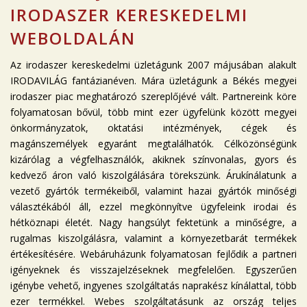
IRODASZER KERESKEDELMI
WEBOLDALÁN
Az irodaszer kereskedelmi üzletágunk 2007 májusában alakult
IRODAVILÁG fantázianéven. Mára üzletágunk a Békés megyei
irodaszer piac meghatározó szereplőjévé vált. Partnereink köre
folyamatosan bővül, több mint ezer ügyfelünk között megyei
önkormányzatok, oktatási intézmények, cégek és
magánszemélyek egyaránt megtalálhatók. Célközönségünk
kizárólag a végfelhasználók, akiknek színvonalas, gyors és
kedvező áron való kiszolgálására törekszünk. Árukínálatunk a
vezető gyártók termékeiből, valamint hazai gyártók minőségi
választékából áll, ezzel megkönnyítve ügyfeleink irodai és
hétköznapi életét. Nagy hangsúlyt fektetünk a minőségre, a
rugalmas kiszolgálásra, valamint a környezetbarát termékek
értékesítésére. Webáruházunk folyamatosan fejlődik a partneri
igényeknek és visszajelzéseknek megfelelően. Egyszerűen
igénybe vehető, ingyenes szolgáltatás naprakész kínálattal, több
ezer termékkel. Webes szolgáltatásunk az ország teljes